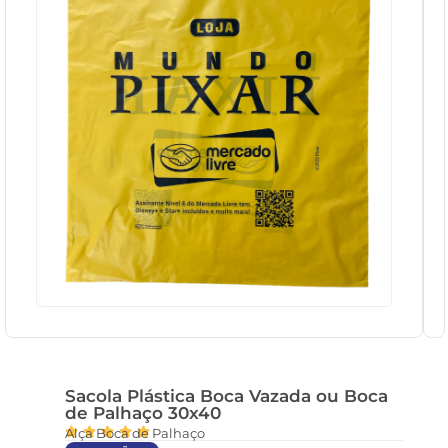
Sacola Plástica Boca Vazada ou Boca
de Palhaço 30x40

Alça Boca de Palhaço



