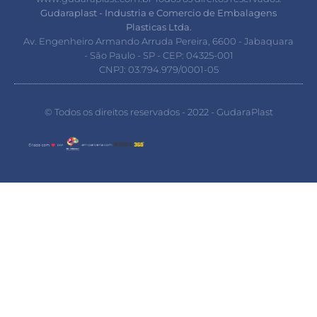
Gudaraplast - Industria e Comercio de Embalagens
Plasticas Ltda.
Av. Engenheiro Armando Arruda Pereira, 6600 - Jabaquara
- São Paulo - SP - CEP: 04325-001
CNPJ: 03.794.979/0001-05
© Todos os direitos reservados - 2022 - GudaraPlast