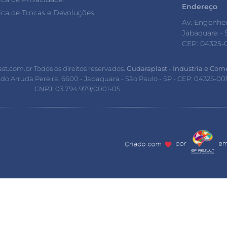
Endereço
tica de Trocas e Devoluções
Av. Engenhe
Jabaquara - 
CEP: 04325-
t.com.br Todos os direitos reservados.
Gudaraplast - Industria e Com
o Arruda Pereira, 6600 - Jabaquara - São Paulo - SP - CEP: 04325-00
CNPJ: 03.794.979/0001-05