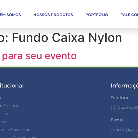
EM SOMOS
NOSSOS PRODUTOS
PORTFÓLIO
FALE C
o:
Fundo Caixa Nylon
l para seu evento
itucional
Informaçõ
e
Telefone
m Somos
(11) 5624-88
utos
E-mail
ato
vendas@guda
os e Condições
ica de Privacidade