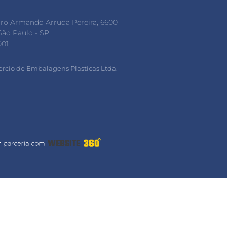
iro Armando Arruda Pereira, 6600
São Paulo - SP
001
ercio de Embalagens Plasticas Ltda.
1