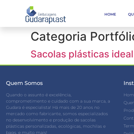
HOME
QU
Categoria Portfóli
Sacolas plásticas idea
Quem Somos
Inst
Quando o assunto é excelência,
Hom
comprometimento e cuidado com a sua marca, a
Que
Gudara é especialista! Há mais de 20 anos no
Prod
mercado como fabricante, somos especializados
Cont
no desenvolvimento e produção de sacolas
Term
plásticas personalizadas, ecológicas, mochilas e
bags, e muito mais!
Polit