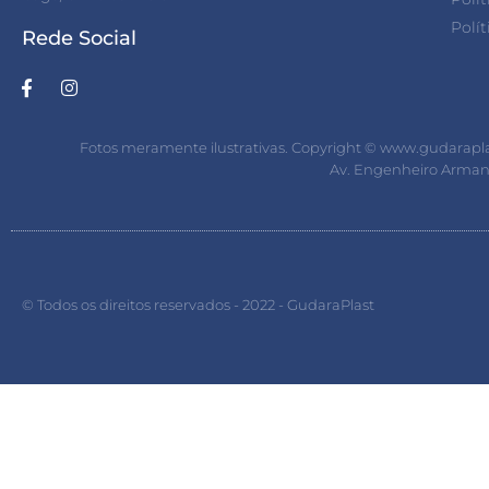
Polí
Rede Social
Fotos meramente ilustrativas. Copyright ©️ www.gudaraplas
Av. Engenheiro Armand
© Todos os direitos reservados - 2022 - GudaraPlast